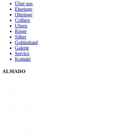
Über uns
Eheringe
Ohrringe
Colliers
Uhren
Ringe
Silber
Goldankauf
Galerie
Service
Kontakt
ALMADO
Almado Juwelier Wien
Juwelier Almado
Almado Goldankauf
Almado Eheringe
Almado Ohrringe
Almado Colliers
Almado Halsketten
Almado Schmuck Wien
Juwelier Wien 1010
Eheringe Wien