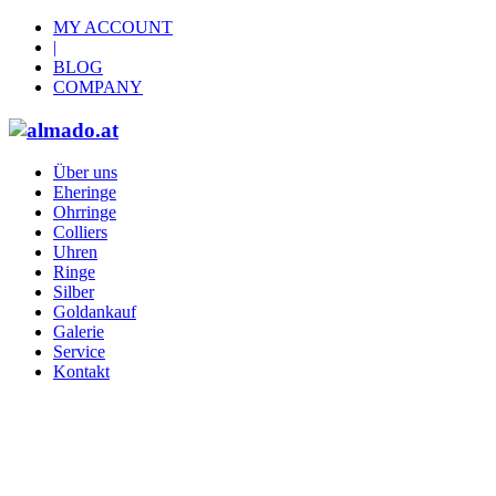
MY ACCOUNT
|
BLOG
COMPANY
Über uns
Eheringe
Ohrringe
Colliers
Uhren
Ringe
Silber
Goldankauf
Galerie
Service
Kontakt