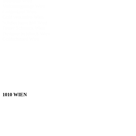
Trauringe Wien
Verlobungsringe Wien
Goldankauf Wien
Gold verkaufen Wien
Schmuckgeschäft Wien
Feiner Schmuck Wien
Designer Schmuck Wien
Goldschmied Wien
Schmuckkollektion
Schmuck aus Italien Deutschland Türkei
Exklusiver Schmuck Wien
Klassische Eheringe Wien
Moderne Eheringe Wien
Almado Juwelier Innenstadt
Schmuckbewertung Wien
Schmuckdesign mit Tradition
Almado Juwelier des Vertrauens Wien
1010 WIEN
Schmuck Anfertigung Wien
Halsketten aus Gold
Halsketten aus Silber
Colliers aus Gold und Silber
Edler Schmuck Wien
Handgefertigter Schmuck Wien